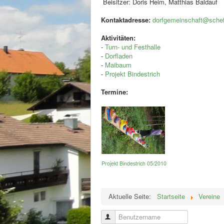
Beisitzer: Doris Heim, Matthias Baldauf
Kontaktadresse:
dorfgemeinschaft@schef
Aktivitäten:
-
Turn- und Festhalle
-
Dorfladen
-
Maibaum
-
Projekt Bindestrich
Termine:
Projekt Bindestrich 05/2010
Aktuelle Seite:
Startseite
Vereine
Benutzername